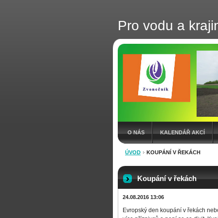
Pro vodu a kraji
O NÁS
KALENDÁŘ AKCÍ
ÚVOD
KOUPÁNÍ V ŘEKÁCH
Koupání v řekách
24.08.2016 13:06
Evropský den koupání v řekách nebol