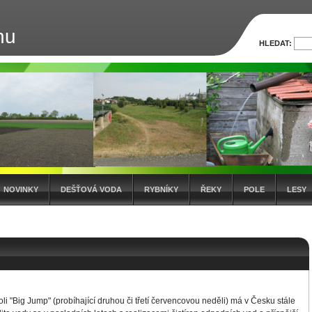
nu
HLEDAT:
NOVINKY
DEŠŤOVÁ VODA
RYBNÍKY
ŘEKY
POLE
LESY
i "Big Jump" (probíhající druhou či třetí červencovou neděli) má v Česku stále