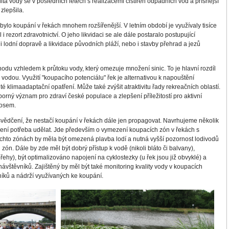
alita vody se v posledních letech s realizacemi čistíren odpadních vod a přísnější
zlepšila.
 bylo koupání v řekách mnohem rozšířenější. V letním období je využívaly tisíce
 i rezort zdravotnictví. O jeho likvidaci se ale dále postaralo postupující
i lodní dopravě a likvidace původních pláží, nebo i stavby přehrad a jezů
du vzhledem k průtoku vody, který omezuje množení sinic. To je hlavní rozdíl
 vodou. Využití "koupacího potenciálu" řek je alternativou k napouštění
 klimaadaptační opatření. Může také zvýšit atraktivitu řady rekreačních oblastí.
rný význam pro zdraví české populace a zlepšení příležitostí pro aktivní
nosem.
ědčení, že nestačí koupání v řekách dále jen propagovat. Navrhujeme několik
pšení potřeba udělat. Jde především o vymezení koupacích zón v řekách s
těchto zónách by měla být omezená plavba lodí a nutná vyšší pozornost lodivodů
 zón. Dále by zde měl být dobrý přístup k vodě (nikoli bláto či balvany),
břehy), být optimalizováno napojení na cyklostezky (u řek jsou již obvyklé) a
í návštěvníků. Zajištěný by měl být také monitoring kvality vody v koupacích
íků a nádrží využívaných ke koupání.