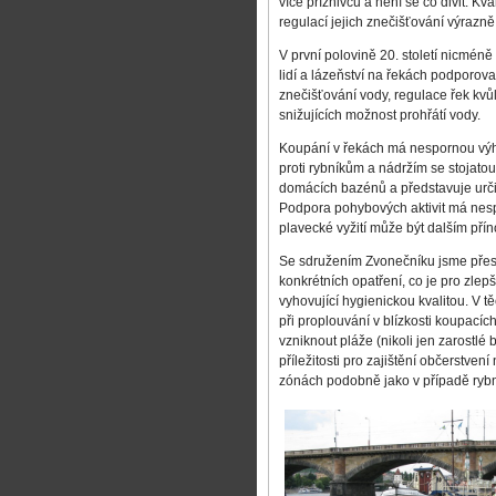
více příznivců a není se co divit. Kv
regulací jejich znečišťování výrazně 
V první polovině 20. století nicméně
lidí a lázeňství na řekách podporoval
znečišťování vody, regulace řek kvůl
snižujících možnost prohřátí vody.
Koupání v řekách má nespornou výho
proti rybníkům a nádržím se stojatou
domácích bazénů a představuje určité
Podpora pohybových aktivit má nespo
plavecké vyžití může být dalším pří
Se sdružením Zvonečníku jsme přesv
konkrétních opatření, co je pro zle
vyhovující hygienickou kvalitou. V 
při proplouvání v blízkosti koupacích
vzniknout pláže (nikoli jen zarostlé 
příležitosti pro zajištění občerstven
zónách podobně jako v případě rybn