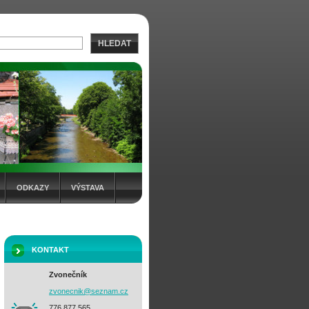
HLEDAT
ODKAZY
VÝSTAVA
KONTAKT
Zvonečník
zvonecni
k@seznam
.cz
776 877 565