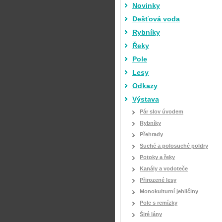
Novinky
Dešťová voda
Rybníky
Řeky
Pole
Lesy
Odkazy
Výstava
Pár slov úvodem
Rybníky
Přehrady
Suché a polosuché poldry
Potoky a řeky
Kanály a vodoteče
Přirozené lesy
Monokulturní jehličiny
Pole s remízky
Širé lány