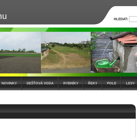
nu
HLEDAT:
NOVINKY
DEŠŤOVÁ VODA
RYBNÍKY
ŘEKY
POLE
LESY