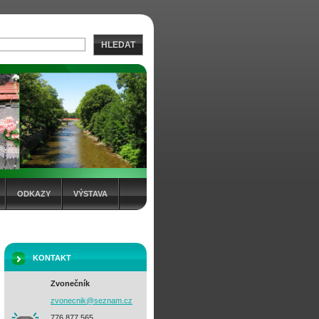
HLEDAT
ODKAZY
VÝSTAVA
KONTAKT
Zvonečník
zvonecni
k@seznam
.cz
776 877 565