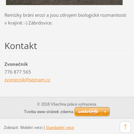
Remízky brání erozi a jsou zdrojem biologické rozmanitosti
v krajině :-) Zábrdovice.
Kontakt
Zvonečník
776 877 565
zvonecni
k@seznam
.cz
© 2018 Všechna práva vyhrazena.
Tvorba www stránek zdarma
Zobrazit:
Mobilní verzi
|
Standardní verzi