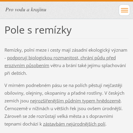
Pro vodu a krajinu
Pole s remízky
Remízky, polní meze i cesty mají zásadní ekologický význam
-
podporují biologickou rozmanitost, chrání půdu před
erozivním působením
větru a brání také jejímu splachování
při deštích.
V mírném podnebném pásu se na polích pěstují nejčastěji
obiloviny, olejniny, okopaniny a přadné rostliny. V českých
zemích jsou
nejrozšířenějším půdním typem hnědozemě
.
Černozemě v nížinách u větších řek jsou ovšem úrodnější.
Zároveň se zde rozrůstají velká města a s dopravními
tepnami dochází k
zástavbám nejúrodnějších polí
.