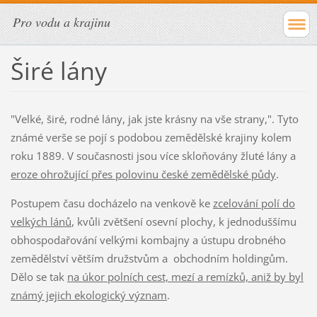
Pro vodu a krajinu
Širé lány
"Velké, širé, rodné lány, jak jste krásny na vše strany,". Tyto
známé verše se pojí s podobou zemědělské krajiny kolem
roku 1889. V současnosti jsou více skloňovány žluté lány a
eroze ohrožující přes polovinu české zemědělské půdy
.
Postupem času docházelo na venkově ke
zcelování polí do
velkých lánů
, kvůli zvětšení osevní plochy, k jednoduššímu
obhospodařování velkými kombajny a ústupu drobného
zemědělství větším družstvům a obchodním holdingům.
Dělo se tak
na úkor polních cest, mezí a remízků, aniž by byl
známý jejich ekologický význam
.