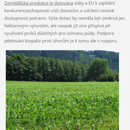
Zemědělská produkce je dotována
státy a EU k zajištění
konkurenceschopnosti vůči dovozům a udržení cenové
dostupnosti potravin. Výše dotací by neměla být úměrná jen
hektarovým výnosům, ale naopak již více přispívá při
využívání prvků důležitých pro ochranu půdy. Podpora
pěstování biopaliv proti úhorům je k tomu ale v rozporu.