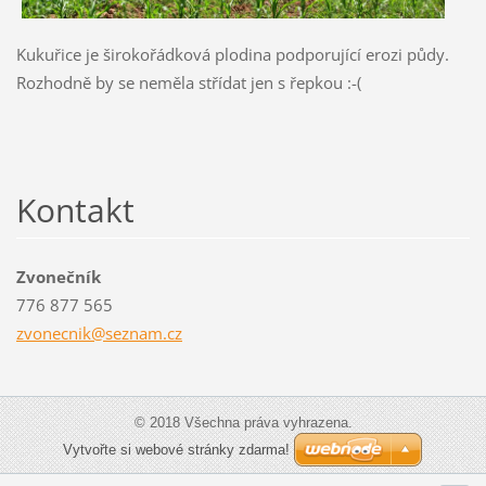
Kukuřice je širokořádková plodina podporující erozi půdy.
Rozhodně by se neměla střídat jen s řepkou :-(
Kontakt
Zvonečník
776 877 565
zvonecni
k@seznam
.cz
© 2018 Všechna práva vyhrazena.
Vytvořte si webové stránky zdarma!