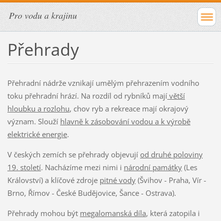
Pro vodu a krajinu
Přehrady
Přehradní nádrže vznikají umělým přehrazením vodního
toku přehradní hrází. Na rozdíl od rybníků mají
větší
hloubku a rozlohu
, chov ryb a rekreace mají okrajový
význam. Slouží
hlavně k zásobování vodou a k výrobě
elektrické energie
.
V českých zemích se přehrady objevují
od druhé poloviny
19. století
. Nacházíme mezi nimi i
národní památky
(Les
Království) a klíčové zdroje
pitné vody
(Švihov - Praha, Vír -
Brno, Římov - České Budějovice, Šance - Ostrava).
Přehrady mohou být
megalomanská díla
, která zatopila i