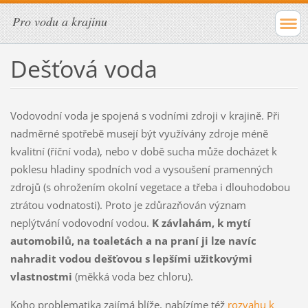
Pro vodu a krajinu
Dešťová voda
Vodovodní voda je spojená s vodními zdroji v krajině. Při
nadměrné spotřebě musejí být využívány zdroje méně
kvalitní (říční voda), nebo v době sucha může docházet k
poklesu hladiny spodních vod a vysoušení pramenných
zdrojů (s ohrožením okolní vegetace a třeba i dlouhodobou
ztrátou vodnatosti). Proto je zdůrazňován význam
neplýtvání vodovodní vodou.
K závlahám, k mytí
automobilů, na toaletách a na praní ji lze navíc
nahradit vodou dešťovou s lepšími užitkovými
vlastnostmi
(měkká voda bez chloru).
Koho problematika zajímá blíže, nabízíme též
rozvahu k