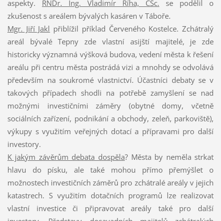
aspekty.
RNDr. Ing. Vladimír Říha, CSc.
se podělil o
zkušenost s areálem bývalých kasáren v Táboře.
Mgr. Jiří Jakl
přiblížil příklad Červeného Kostelce. Zchátralý
areál bývalé Tepny zde vlastní asijští majitelé, je zde
historicky významná výšková budova, vedení města k řešení
areálu při centru města postrádá vizi a mnohdy se odvolává
především na soukromé vlastnictví. Účastníci debaty se v
takových případech shodli na potřebě zamyšlení se nad
možnými investičními záměry (obytné domy, včetně
sociálních zařízení, podnikání a obchody, zeleň, parkoviště),
výkupy s využitím veřejných dotací a přípravami pro další
investory.
K jakým závěrům debata dospěla
? Města by neměla strkat
hlavu do písku, ale také mohou přímo přemýšlet o
možnostech investičních záměrů pro zchátralé areály v jejich
katastrech. S využitím dotačních programů lze realizovat
vlastní investice či připravovat areály také pro další