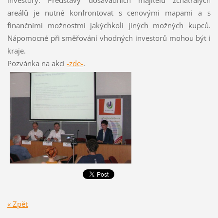
investory. Představy dosavadních majitelů zchátralých
areálů je nutné konfrontovat s cenovými mapami a s
finančními možnostmi jakýchkoli jiných možných kupců.
Nápomocné při směřování vhodných investorů mohou být i
kraje.
Pozvánka na akci
-zde-
.
« Zpět