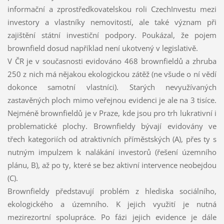
informační a zprostředkovatelskou roli CzechInvestu mezi
investory a vlastníky nemovitostí, ale také význam při
zajištění státní investiční podpory. Poukázal, že pojem
brownfield dosud například není ukotvený v legislativě.
V ČR je v současnosti evidováno 468 brownfieldů a zhruba
250 z nich má nějakou ekologickou zátěž (ne všude o ní vědí
dokonce samotní vlastníci). Starých nevyužívaných
zastavěných ploch mimo veřejnou evidenci je ale na 3 tisíce.
Nejméně brownfieldů je v Praze, kde jsou pro trh lukrativní i
problematické plochy. Brownfieldy bývají evidovány ve
třech kategoriích od atraktivních příměstských (A), přes ty s
nutným impulzem k nalákání investorů (řešení územního
plánu, B), až po ty, které se bez aktivní intervence neobejdou
(C).
Brownfieldy představují problém z hlediska sociálního,
ekologického a územního. K jejich využití je nutná
mezirezortní spolupráce. Po fázi jejich evidence je dále