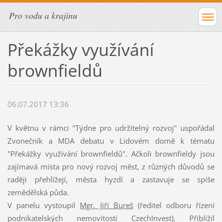
Pro vodu a krajinu
Překážky využívání
brownfieldů
06.07.2017 13:36
V květnu v rámci "Týdne pro udržitelný rozvoj" uspořádal
Zvonečník a MDA debatu v Lidovém domě k tématu
"Překážky využívání brownfieldů". Ačkoli brownfieldy jsou
zajímavá místa pro nový rozvoj měst, z různých důvodů se
raději přehlížejí, města hyzdí a zastavuje se spíše
zemědělská půda.
V panelu vystoupil
Mgr. Jiří Bureš
(ředitel odboru řízení
podnikatelských nemovitostí CzechInvest). Přiblížil