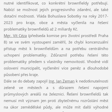
nutné identifikovat, co konkrétní brownfieldy potřebují.
Nabízí se možnost jejich progresivního zdanění, ale také
dotační možnosti. Vláda Bohuslava Sobotky na roky 2017-
2023 pro kraje, obce a města vyčlenila na řešení
problematiky brownfieldů až 2 miliardy Kč.
Mgr. Vít Céza
(předseda komise pro životní prostředí Praha
8) se ve svém vystoupení zaměřil, že chybí koncenzuální
přístup měst k brownfieldům a na potřebu centrálního
uchopení problematiky. Zdůraznil potřebu řešení této
problematiky předem s vlastníky nemovitostí. Vhodné vidí
oslovení municipalit, vyčlenění více peněz a dlouhodobé
působení přes kraje.
Dále se do debaty zapojil
Ing. Jan Zeman
k nedotknutelnosti
zeleně ve městech a s důrazem řešení napojení
průmyslových areálů na železnici. Řešení brownfieldů tak
nemusí mít význam jen proti zbytečnému rozrůstání měst
na úkor zemědělské půdy, ale může mít další výhodné