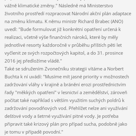
vážně klimatické změny." Následně má Ministerstvo
životního prostředí rozpracovat Národní akční plán adaptace
na změnu klimatu. K němu ministr Richard Brabec (ANO)
uvedl: "Bude formulovat již konkrétní opatření určená k
realizaci, včetně výše finančních nároků, které by měly
jednotlivé resorty každoročně v průběhu příštích pěti let
vyčlenit ze svých rozpočtových kapitol, a do 31. prosince
2016 jej předložíme vládě."
Také se sdružením Zvonečníku strategii vítáme a Norbert
Buchta k ní uvádí: "Musíme mít jasné priority v možnostech
zadržování vláhy v krajině a bránění erozi prostřednictvím
řady "měkkých opatření" v lesnictví a zemědělství, zároveň
počítat také například s větším využitím suchých poldrů k
zadržování povodňových vod. Přehlížet nelze ani využívání
dešťové vody a šetrné využívání pitné vody. Je potřeba
připravit také krizový plán pro případ sucha, podobně jako
je tomu v případě povodní."