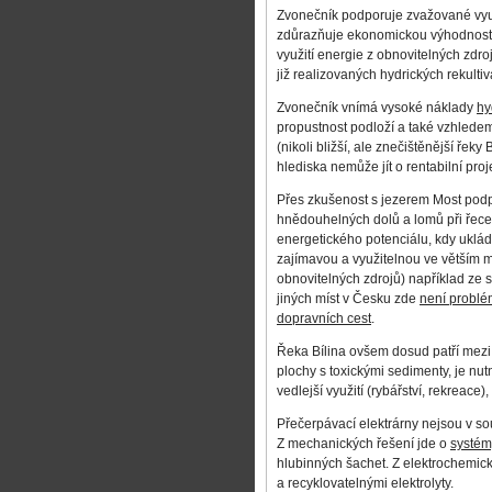
Zvonečník podporuje zvažované využ
zdůrazňuje ekonomickou výhodnost t
využití energie z obnovitelných zdroj
již realizovaných hydrických rekultiv
Zvonečník vnímá vysoké náklady
hy
propustnost podloží a také vzhledem
(nikoli bližší, ale znečištěnější ře
hlediska nemůže jít o rentabilní pr
Přes zkušenost s jezerem Most pod
hnědouhelných dolů a lomů při
řece
energetického potenciálu, kdy uklá
zajímavou a využitelnou ve větším m
obnovitelných zdrojů) například ze
jiných míst v Česku zde
není problé
dopravních cest
.
Řeka Bílina ovšem dosud patří mez
plochy s toxickými sedimenty, je nutn
vedlejší využití (rybářství, rekreace
Přečerpávací elektrárny nejsou v so
Z mechanických řešení jde o
systém
hlubinných šachet. Z elektrochemick
a recyklovatelnými elektrolyty.