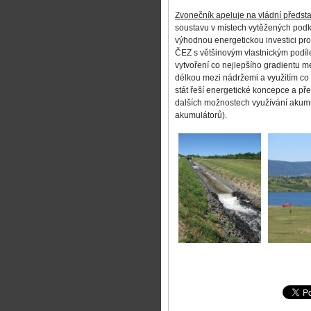
Zvonečník apeluje na vládní předsta
soustavu v místech vytěžených pod
výhodnou energetickou investici pro 
ČEZ s většinovým vlastnickým podíle
vytvoření co nejlepšího gradientu m
délkou mezi nádržemi a využitím co n
stát řeší energetické koncepce a př
dalších možnostech využívání akum
akumulátorů).