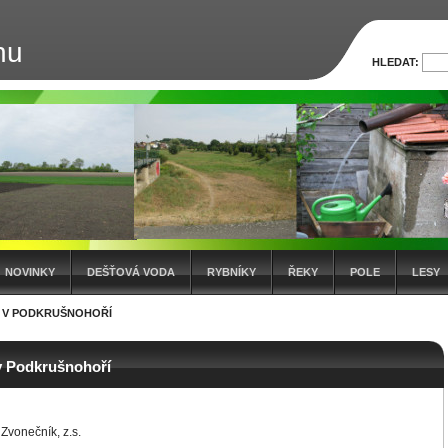
nu
HLEDAT:
NOVINKY
DEŠŤOVÁ VODA
RYBNÍKY
ŘEKY
POLE
LESY
 V PODKRUŠNOHOŘÍ
v Podkrušnohoří
 Zvonečník, z.s.