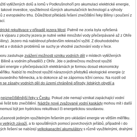
ití vytěžených dolů a lomů v Podkrušnohoří pro akumulaci elektrické energie,
akové investice, využitelnost různých akumulačních technologií a výhody
ů z evropského trhu. Důležitost přikládá řešení znečištění řeky Bíliny i poučení z
ací.
drické rekultivace v případě jezera Most
. Patrně ne zcela byla vyřešená
 k výparu z plochy jezera je nutné velké množství vody přečerpávané až z Ohře
ky Bíliny). Jezero má nabídnout především rekreační vyžití. Z dlouhodobého
ojekt a v dobách problémů se suchy je vhodné zachování vody v řece.
poru zasluhuje
zvážení možnosti vzniku vodních děl
v místech vytěžených
 Bílině a vodním přivaděči z Ohře
. Jde o jedinečnou možnost využití
dání energie v přečerpávacích elektrárnách je formou dosud ekonomicky
ěřítku. Nabízí to možnost využití nárazových přebytků ekologické energie (z
 sousedního Německa, a to dokonce až se zápornou tržní cenou. Na rozdíl od
m se zásahy vodních děl do území chráněné přírody, lidských obydlí a
i
nejznečištěnější řeky v Česku
. Pokud zde nemají vznikat zapáchající vodní
é řešit toto znečištění.
Nádrže nové zvažované vodní kaskády
mohou mít i další
), nemusí být jen hydrickou rekultivací či energetickou soustavou.
učasnosti jediným využitelným řešením pro ukládání energie ve větším měřítku.
y velkých závaží
, a to spouštěných pomocí povrchových jeřábů, případně i do
ých řešení se nabízejí
velkokapacitní akumulátory
s různě využitelnými, drahými