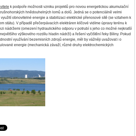
vitele
k podpoře možnosti vzniku projektů pro novou energetickou akumulační
krušnohorských hnědouhelných lomů a dolů. Jedná se o potenciálně velmi
využití obnovitelné energie a stabilizaci elektrické přenosové sítě (se vztahem k
m státu). V případě přečerpávacích elektráren klíčové vidíme úpravy terénu k
ezi nádržemi (omezení hydraulického odporu v potrubí s jeho co možné nejkratší
ejvětšího výškového rozdílu hladin nádrží) a řešení vyčištění řeky Bíliny. Pokud
ednostní využívání bezemisních zdrojů energie, měl by vážněji uvažovat i o
ulované energie (mechanická závaží, různé druhy elektrochemických