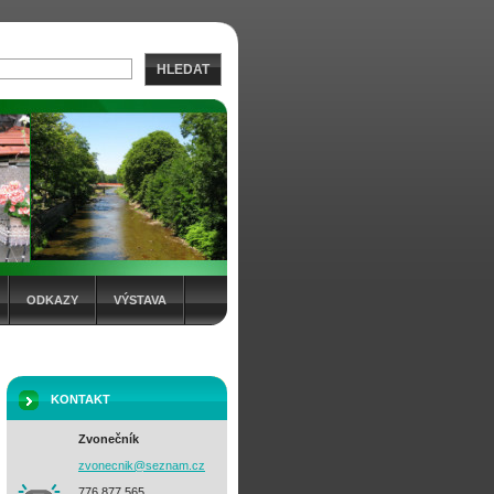
HLEDAT
ODKAZY
VÝSTAVA
KONTAKT
Zvonečník
zvonecni
k@seznam
.cz
776 877 565