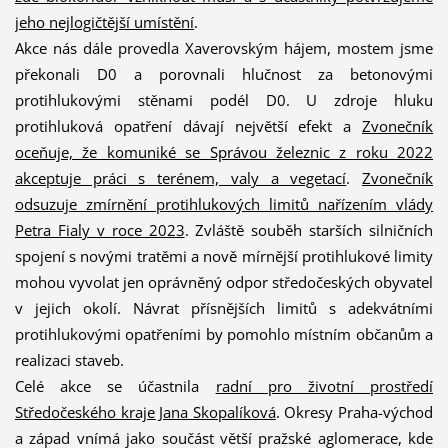
jeho nejlogičtější umístění
.
Akce nás dále provedla Xaverovským hájem, mostem jsme
překonali D0 a porovnali hlučnost za betonovými
protihlukovými stěnami podél D0. U zdroje hluku
protihluková opatření dávají největší efekt a
Zvonečník
oceňuje, že komuniké se Správou železnic z roku 2022
akceptuje práci s terénem, valy a vegetací
.
Zvonečník
odsuzuje zmírnění protihlukových limitů nařízením vlády
Petra Fialy v roce 2023
. Zvláště souběh starších silničních
spojení s novými tratěmi a nově mírnější protihlukové limity
mohou vyvolat jen oprávněný odpor středočeských obyvatel
v jejich okolí. Návrat přísnějších limitů s adekvátními
protihlukovými opatřeními by pomohlo místním občanům a
realizaci staveb.
Celé akce se účastnila
radní pro životní prostředí
Středočeského kraje Jana Skopalíková
. Okresy Praha-východ
a západ vnímá jako součást větší pražské aglomerace, kde