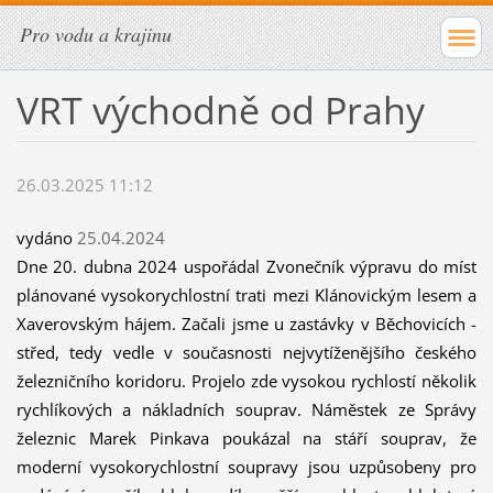
Pro vodu a krajinu
VRT východně od Prahy
26.03.2025 11:12
vydáno
25.04.2024
Dne 20. dubna 2024 uspořádal Zvonečník výpravu do míst
plánované vysokorychlostní trati mezi Klánovickým lesem a
Xaverovským hájem. Začali jsme u zastávky v Běchovicích -
střed, tedy vedle v současnosti nejvytíženějšího českého
železničního koridoru. Projelo zde vysokou rychlostí několik
rychlíkových a nákladních souprav. Náměstek ze Správy
železnic Marek Pinkava poukázal na stáří souprav, že
moderní vysokorychlostní soupravy jsou uzpůsobeny pro