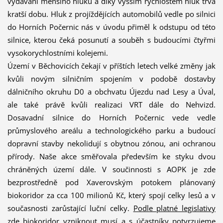
vydávání menšího hluku a díky vyšším rychlostem hluk trvá
kratší dobu. Hluk z projíždějících automobilů vedle po silnici
do Horních Počernic nás v úvodu přiměl k odstupu od této
silnice, kterou čeká posunutí a souběh s budoucími čtyřmi
vysokorychlostními kolejemi.
Území v Běchovicích čekají v příštích letech velké změny jak
kvůli novým silničním spojením v podobě dostavby
dálničního okruhu D0 a obchvatu Újezdu nad Lesy a Úval,
ale také právě kvůli realizaci VRT dále do Nehvizd.
Dosavadní silnice do Horních Počernic vede vedle
průmyslového areálu a technologického parku a budoucí
dopravní stavby nekolidují s obytnou zónou, ani ochranou
přírody. Naše akce směřovala především ke styku dvou
chráněných území dále. V součinnosti s AOPK je zde
bezprostředně pod Xaverovským potokem plánovaný
biokoridor za cca 100 milionů Kč, který spojí celky lesů a v
současnosti zarůstající luční celky.
Podle platné legislativy
zde biokoridor vzniknout musí a s účastníky potvrzujeme