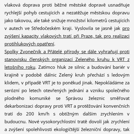
vlaková doprava proti běžné městské dopravě usnadňuje
rychlejší pohyb cestujících a nezatěžuje městskou dopravu
jako takovou, ale také snižuje množství kilometrů cestujících
v autech ve Středočeském kraji. Vyslovila se jasně jak
pro
zvýšení kapacity vlakových tratí při Praze, tak pro realizaci
protihlukových opatření
.
Spolky Zvonečník a Přátelé přírody se dále vyhraňují proti
stanovisku členských organizací Zeleného kruhu k VRT z
letošního roku
. Zatímco hluk ze silnic a budování bariér v
krajině v podobě dálnic Zelený kruh přechází s ledovým
klidem, v případě VRT je to poněkud jinak. Nepokládáme za
serózní po letech otevřených jednání a vzniku společného
plodného komuniké se Správou železnic směřovat
dekarbonizaci dopravy proti VRT a protěžování konvenčních
tratí do 200 km/h s obtížným dalším zrychlením v
budoucnu. Nové vysokorychlostní tratě dovolí jak zrychlení
a zvýšení spolehlivosti ekologičtější železniční dopravy, tak