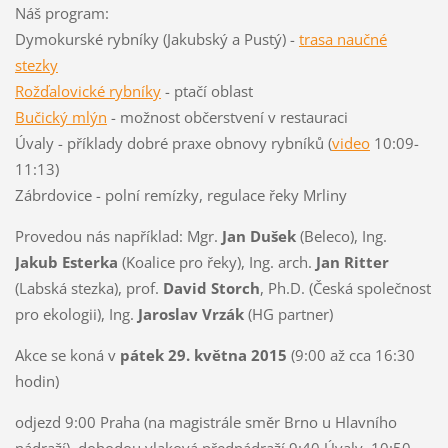
Náš program:
Dymokurské rybníky (Jakubský a Pustý) -
trasa naučné
stezky
Rožďalovické rybníky
- ptačí oblast
Bučický mlýn
- možnost občerstvení v restauraci
Úvaly - příklady dobré praxe obnovy rybníků (
video
10:09-
11:13)
Zábrdovice - polní remízky, regulace řeky Mrliny
Provedou nás například: Mgr.
Jan Dušek
(Beleco), Ing.
Jakub Esterka
(Koalice pro řeky), Ing. arch.
Jan Ritter
(Labská stezka), prof.
David Storch
, Ph.D. (Česká společnost
pro ekologii), Ing.
Jaroslav Vrzák
(HG partner)
Akce se koná v
pátek 29. května 2015
(9:00 až cca 16:30
hodin)
odjezd 9:00 Praha (na magistrále směr Brno u Hlavního
nádraží), dohodou vlaková přednádraží 9:40 Úvaly, 10:50