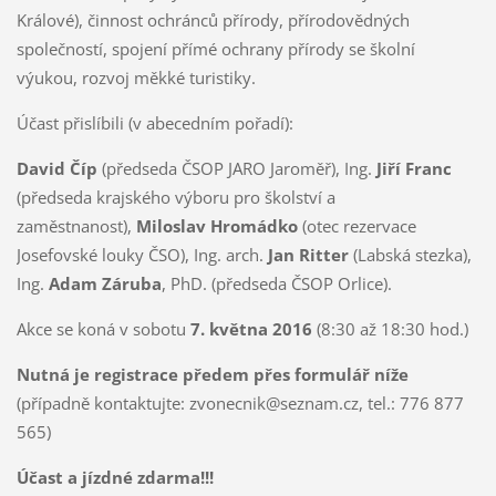
Králové), činnost ochránců přírody, přírodovědných
společností, spojení přímé ochrany přírody se školní
výukou, rozvoj měkké turistiky.
Účast přislíbili (v abecedním pořadí):
David Číp
(předseda ČSOP JARO Jaroměř), Ing.
Jiří Franc
(předseda krajského výboru pro školství a
zaměstnanost),
Miloslav Hromádko
(otec rezervace
Josefovské louky ČSO), Ing. arch.
Jan Ritter
(Labská stezka),
Ing.
Adam Záruba
, PhD. (předseda ČSOP Orlice).
Akce se koná v sobotu
7. května 2016
(8:30 až 18:30 hod.)
Nutná je registrace předem přes formulář níže
(případně kontaktujte: zvonecnik@seznam.cz, tel.: 776 877
565)
Účast a jízdné zdarma!!!