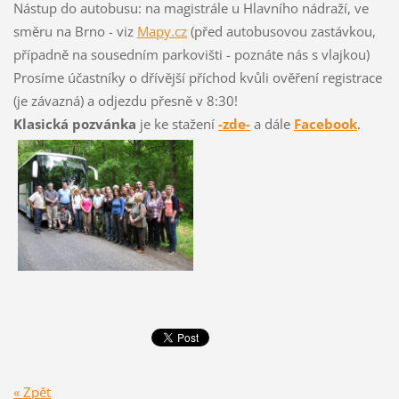
Nástup do autobusu: na magistrále u Hlavního nádraží, ve
směru na Brno - viz
Mapy.cz
(před autobusovou zastávkou,
případně na sousedním parkovišti - poznáte nás s vlajkou)
Prosíme účastníky o dřívější příchod kvůli ověření registrace
(je závazná) a odjezdu přesně v 8:30!
Klasická pozvánka
je ke stažení
-zde-
a dále
Facebook
.
« Zpět