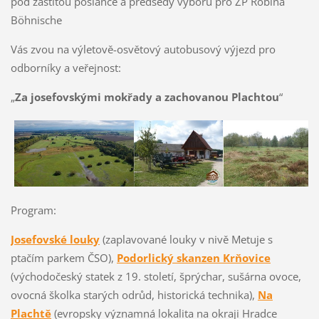
pod záštitou poslance a předsedy výboru pro ŽP Robina
Böhnische
Vás zvou na výletově-osvětový autobusový výjezd pro
odborníky a veřejnost:
„
Za josefovskými mokřady a zachovanou Plachtou
“
Program:
Josefovské louky
(zaplavované louky v nivě Metuje s
ptačím parkem ČSO),
Podorlický skanzen Krňovice
(východočeský statek z 19. století, šprýchar, sušárna ovoce,
ovocná školka starých odrůd, historická technika),
Na
Plachtě
(evropsky významná lokalita na okraji Hradce