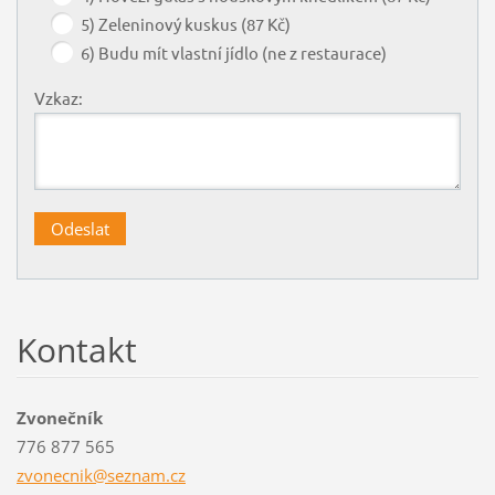
5) Zeleninový kuskus (87 Kč)
6) Budu mít vlastní jídlo (ne z restaurace)
Vzkaz:
Kontakt
Zvonečník
776 877 565
zvonecni
k@seznam
.cz