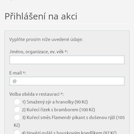
Přihlášení na akci
Vyplňte prosím níže uvedené údaje:
Jméno, organizace, ev. věk *:
E-mail *:
Volba oběda v restauraci *:
1) Smažený sýr a hranolky (90 Kč)
2) Kuřecí řízek s bramborem (100 Kč)
3) Kuřecí směs Flamendr pikant s dušenou rýží (105
Kč)
4) Hovězí guláš s houskovým knedlíkem (87 Kč)