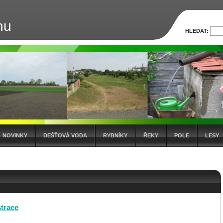
nu
HLEDAT:
NOVINKY
DEŠŤOVÁ VODA
RYBNÍKY
ŘEKY
POLE
LESY
strace