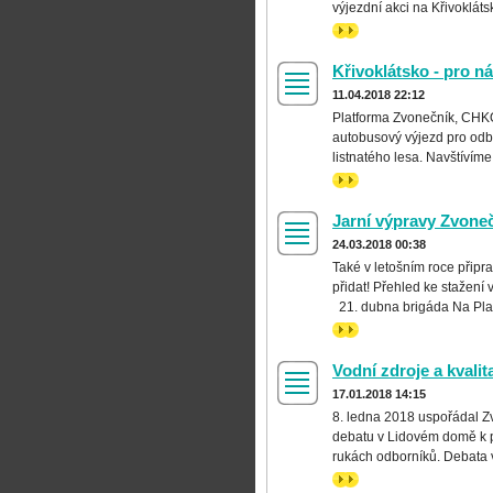
výjezdní akci na Křivoklát
>>
Křivoklátsko - pro n
11.04.2018 22:12
Platforma Zvonečník, CHKO
autobusový výjezd pro odb
listnatého lesa. Navštívíme
>>
Jarní výpravy Zvone
24.03.2018 00:38
Také v letošním roce připr
přidat! Přehled ke stažení
21. dubna brigáda Na Pla
>>
Vodní zdroje a kvalit
17.01.2018 14:15
8. ledna 2018 uspořádal Z
debatu v Lidovém domě k p
rukách odborníků. Debata 
>>