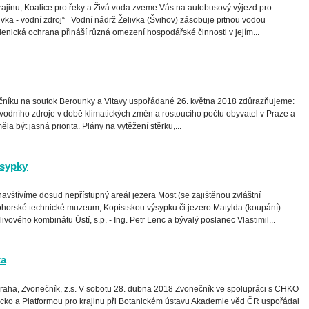
rajinu, Koalice pro řeky a Živá voda zveme Vás na autobusový výjezd pro
livka - vodní zdroj“ Vodní nádrž Želivka (Švihov) zásobuje pitnou vodou
nická ochrana přináší různá omezení hospodářské činnosti v jejím...
čníku na soutok Berounky a Vltavy uspořádané 26. května 2018 zdůrazňujeme:
ního zdroje v době klimatických změn a rostoucího počtu obyvatel v Praze a
la být jasná priorita. Plány na vytěžení stěrku,...
ýsypky
avštívíme dosud nepřístupný areál jezera Most (se zajištěnou zvláštní
horské technické muzeum, Kopistskou výsypku či jezero Matylda (koupání).
livového kombinátu Ústí, s.p. - Ing. Petr Lenc a bývalý poslanec Vlastimil...
ka
 Praha, Zvonečník, z.s. V sobotu 28. dubna 2018 Zvonečník ve spolupráci s CHKO
cko a Platformou pro krajinu při Botanickém ústavu Akademie věd ČR uspořádal