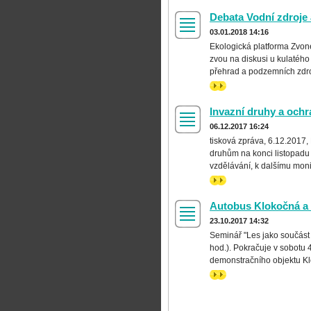
Debata Vodní zdroje 
03.01.2018 14:16
Ekologická platforma Zvon
zvou na diskusi u kulatého
přehrad a podzemních zdrojů.
>>
Invazní druhy a ochr
06.12.2017 16:24
tisková zpráva, 6.12.2017
druhům na konci listopadu 
vzdělávání, k dalšímu moni
>>
Autobus Klokočná a
23.10.2017 14:32
Seminář "Les jako součást 
hod.). Pokračuje v sobotu
demonstračního objektu Klo
>>