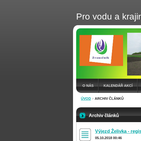
Pro vodu a kraji
O NÁS
KALENDÁŘ AKCÍ
ÚVOD
ARCHIV ČLÁNKŮ
Archiv článků
Výjezd Želivka - regi
05.10.2018 00:46