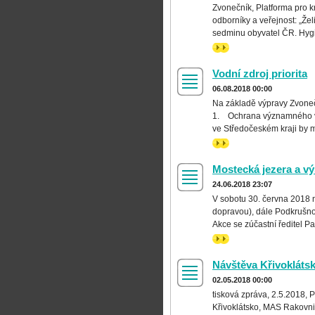
Zvonečník, Platforma pro k
odborníky a veřejnost: „Že
sedminu obyvatel ČR. Hygie
>>
Vodní zdroj priorita
06.08.2018 00:00
Na základě výpravy Zvone
1. Ochrana významného vod
ve Středočeském kraji by mě
>>
Mostecká jezera a v
24.06.2018 23:07
V sobotu 30. června 2018 n
dopravou), dále Podkrušno
Akce se zúčastní ředitel Pa
>>
Návštěva Křivokláts
02.05.2018 00:00
tisková zpráva, 2.5.2018,
Křivoklátsko, MAS Rakovni