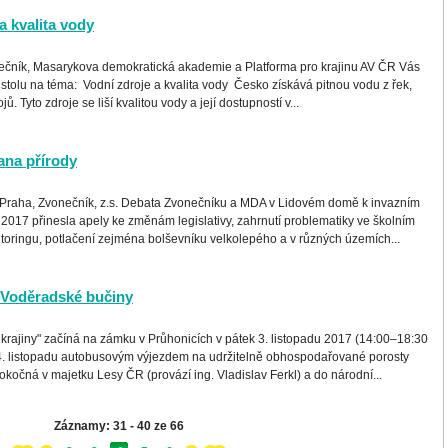
a kvalita vody
ečník, Masarykova demokratická akademie a Platforma pro krajinu AV ČR Vás
 stolu na téma: Vodní zdroje a kvalita vody Česko získává pitnou vodu z řek,
 Tyto zdroje se liší kvalitou vody a její dostupností v...
ana přírody
, Praha, Zvonečník, z.s. Debata Zvonečníku a MDA v Lidovém domě k invazním
2017 přinesla apely ke změnám legislativy, zahrnutí problematiky ve školním
toringu, potlačení zejména bolševníku velkolepého a v různých územích...
 Voděradské bučiny
krajiny" začíná na zámku v Průhonicích v pátek 3. listopadu 2017 (14:00–18:30
 4. listopadu autobusovým výjezdem na udržitelně obhospodařované porosty
kočná v majetku Lesy ČR (provází ing. Vladislav Ferkl) a do národní...
Záznamy: 31 - 40 ze 66