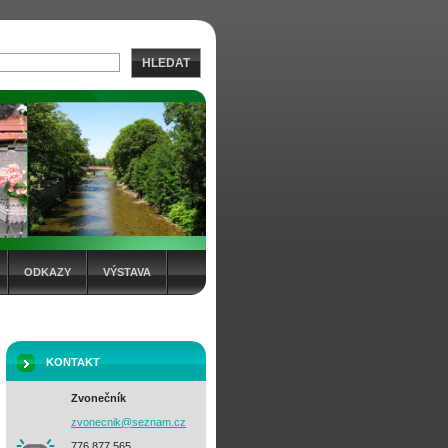
HLEDAT
ODKAZY
VÝSTAVA
KONTAKT
Zvonečník
zvonecni
k@seznam
.cz
776 877 565