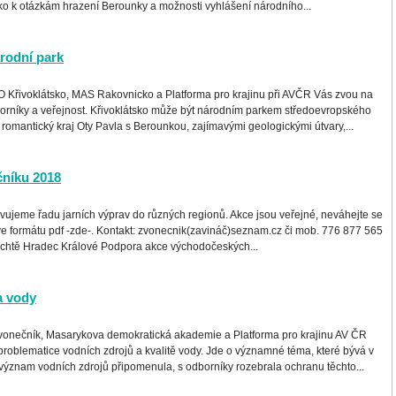
sko k otázkám hrazení Berounky a možnosti vyhlášení národního...
árodní park
 Křivoklátsko, MAS Rakovnicko a Platforma pro krajinu při AVČR Vás zvou na
orníky a veřejnost. Křivoklátsko může být národním parkem středoevropského
 romantický kraj Oty Pavla s Berounkou, zajímavými geologickými útvary,...
čníku 2018
avujeme řadu jarních výprav do různých regionů. Akce jsou veřejné, neváhejte se
 ve formátu pdf -zde-. Kontakt: zvonecnik(zavináč)seznam.cz či mob. 776 877 565
chtě Hradec Králové Podpora akce východočeských...
a vody
vonečník, Masarykova demokratická akademie a Platforma pro krajinu AV ČR
roblematice vodních zdrojů a kvalitě vody. Jde o významné téma, které bývá v
význam vodních zdrojů připomenula, s odborníky rozebrala ochranu těchto...