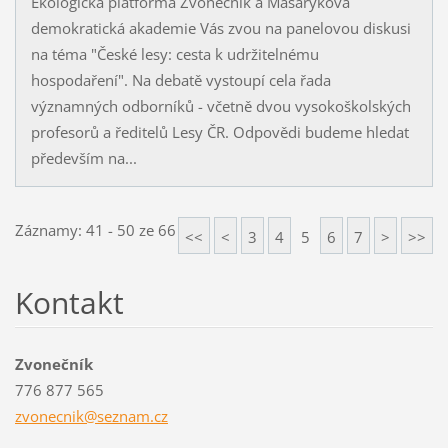
Ekologická platforma Zvonečník a Masarykova
demokratická akademie Vás zvou na panelovou diskusi
na téma "České lesy: cesta k udržitelnému
hospodaření". Na debatě vystoupí cela řada
významných odborníků - včetně dvou vysokoškolských
profesorů a ředitelů Lesy ČR. Odpovědi budeme hledat
především na...
Záznamy: 41 - 50 ze 66
<<
<
3
4
5
6
7
>
>>
Kontakt
Zvonečník
776 877 565
zvonecni
k@seznam
.cz