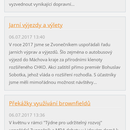
vyzvednout vynikající dopravní...
Jarní výjezdy a výlety
06.07.2017 13:40
V roce 2017 jsme se Zvonečníkem uspořádali řadu
jarních výprav a výjezdů. Šlo zejména o autobusový
výjezd do Máchova kraje za přírodními klenoty
rozšířeného CHKO. Akci zaštítil přímo premiér Bohuslav
Sobotka, jehož vláda o rozšíření rozhodla. S účastníky
jsme měli mimořádnou možnost návštěvy...
Překážky využívání brownfieldů
06.07.2017 13:36
V květnu v rámci "Týdne pro udržitelný rozvoj"
uspořádal Zvonečník a MDA debatu v Lidovém domě k